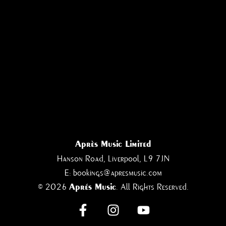
Na koniec, warto pamiętać, że gry hazardowe to przede
wszystkim forma rozrywki. “Niezależnie od wygranej,
najważniejsze jest to, aby dobrze się bawić”, mówi Ewa,
która od lat jest lojalną graczka Guket Casino. Takie
podejście może być kluczem do sukcesu i długotrwałej
zabawy w świecie gier online.
Après Music Limited
Hanson Road, Liverpool, L9 7JN
E:
bookings@apresmusic.com
© 2026
. All Rights Reserved.
Aprés Music