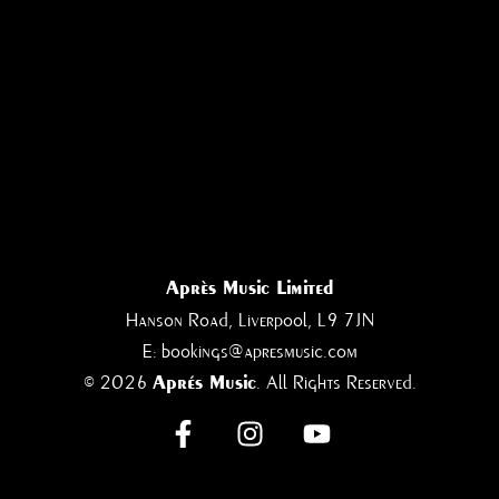
megadott adatokat, mivel a hibás információ késleltetheti a
tranzakciót. A Betmatch alkalmazás biztonságos és
megbízható, így a felhasználók nyugodtan kérhetik a
kifizetéseiket. Ne felejtsd el, hogy a Betmatch fogadóiroda
különböző bónuszokat is kínál, amelyeket a kifizetési folyamat
során figyelembe vehetsz.
Après Music Limited
Hanson Road, Liverpool, L9 7JN
E:
bookings@apresmusic.com
© 2026
. All Rights Reserved.
Aprés Music