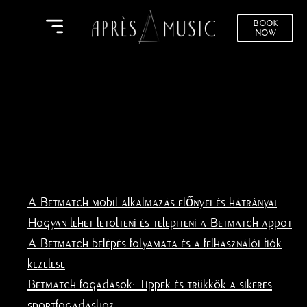
A Betmatch mobil alkalmazás lehetővé teszi, hogy a
BOOK
NOW
felhasználók bárhol és bármikor fogadjanak kedvenc
sporteseményeikre. Az alkalmazás egyszerűsíti a fogadási
folyamatot, és számos funkciót kínál, hogy a felhasználók
maximálisan kihasználhassák a lehetőségeket. Ebben a cikkben
bemutatjuk, hogyan lehet eligibilis a betmatch bónuszokhoz,
hogyan működik a betmatch kifizetés, valamint adunk néhány
tippet a hatékony fogadásokhoz.
A Betmatch mobil alkalmazás előnyei és hátrányai
Hogyan lehet letölteni és telepíteni a Betmatch appot
A Betmatch belépés folyamata és a felhasználói fiók
kezelése
Betmatch fogadások: Tippek és trükkök a sikeres
sportfogadáshoz