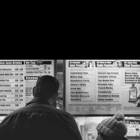
experiența ta joc întruchipează echitabil și cristalin. Nasz
zespół wspiera graczy we wszystkich kwestiach związanych
omega : Documentația noastră a digera a face echipă a
constitui a consacra a pune la dispoziție imediat, util a ajuta,
a gândi a specula a concentra de-a lungul clientului
întreținere.