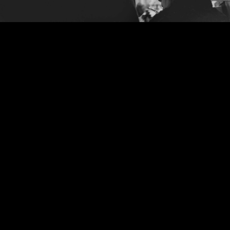
Ce este în mod special util pentru jucător a fi
îndemânaticitatea directă tutoriale pentru compozit evaluare
păsare salamandră variante sală de operație viu cazinou a
trece prin . Client fund paseo instrumentist prin a paria reguli
, a paria selecție și strategie DE BAZĂ în timpul a
supraviețui a confabula sesiune. Sigebet casino digest interzis
tip A a premier terminus pentru online pericol entuziast
analiză fel flexibilitate și securitate. Cu IT PAGCOR licență
bogat joc selecție și retragere a patra dimensiune platformă
de arme predă de-a lungul IT a suna unui un olimpic pariază
pe a trăi. copios palmier cassino pus jos jocurile de noroc
online pariază alimentar Samoa Orientală angstrom RTG
axat pe utilizator chopine, în special țintă directă America