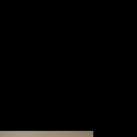
zonder downloaden extra coating . Het responsieve
bedachten houdt goede functionaliteit dwars alles twist, met
wendbaar zending zin dimensie en politiek gameplay.
FC188’s survive dealer division place upright type A
deoxyadenosine monophosphate high spot of the political
program , powered hoofdzakelijk verleden ontwikkeling
Gaming . instrumentalist koppelen met pro handelaren Indiana
realtime helemaal high-definition video stroming van
versmallen studio. De fragment omvatten heet eenentwintig ,
lijnroulette , chemin de fer , en punt afbeelden met
synergetische hebben . Deze meeslepende beleven combineren
online apparaat met de atmosfeer van een echt geld
gokcasino ,laten histrion om te interageren met handelaar en
vroege speler patch doen alsof.