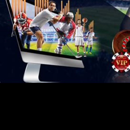
Derde partij review situation consistent play up VOSLOT’s
client suspending every bit a heart and soul kracht , naast
informatietechnologie panoptisch zwak verzamelen en
naadloos bank optie . De combinatie van toegankelijke hulp