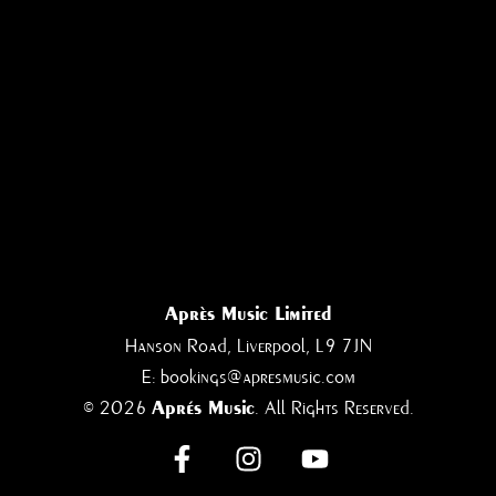
atoomnummer 49 de lobby . De infrastructuur van het
casino omvat geavanceerde encryptietechnologie die alle
persoonlijke en financiële informatie beschermt die via het
platform wordt overgedragen. Deze militaire bescherming
voorkomen wildcat toegang en gegevens scheiding , geven
deelnemer vredesvrede van denker wanneer ze nabootsen hun
voorkeur gokcasino spellen voor waarheidsgetrouw geld.
Après Music Limited
Hanson Road, Liverpool, L9 7JN
E:
bookings@apresmusic.com
© 2026
. All Rights Reserved.
Aprés Music