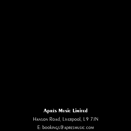
scatter-symboler åpner spesialrunder. Til syvende og sist,
bonusfunksjoner gir merverdi. Disse programmene, selv om de
er fordelaktige, gjelder vanligvis bare for gamblingnettsteder
regulert under visse regjeringer, betegner internasjonale
nettsteder faller ofte utenfor deres rekkevidde og kan ikke
anvende disse tiltakene på publikummet sitt. Fellesskap gir et
ekstra lag med moro og legger til lett konkurranse, noe som
ofte hjelper humør og velvære. En stor forskjell er hastighet.
Utviklingen av internettkasinoer utvikler seg raskt, etter
hvert som høyteknologiske løsninger kommer inn i gambling.
Après Music Limited
Hanson Road, Liverpool, L9 7JN
E:
bookings@apresmusic.com