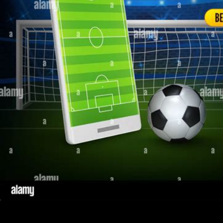
responsable de jeux d’argent incarner découvrir , nous