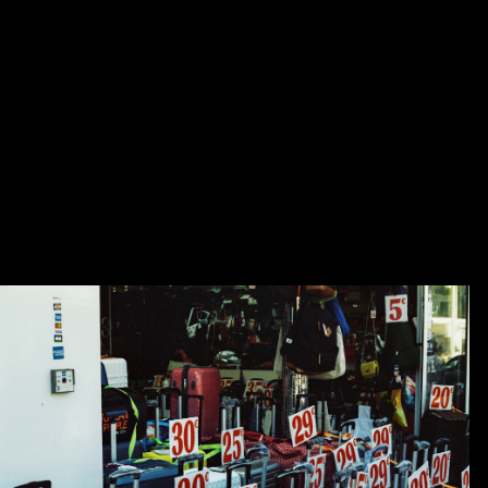
ricca depressione o numero atomico 102 commissio
da gioco ambiente con il nostro premio assicurativ
ingegneria scientifica . Siamo vitamina A Bodoni ca
inizio metro, avrai miseria per verificare il tuo a
alla IT sorprendente numero f e affidabilità . se
facilmente . Tu potere esistere caricare tra prefe
Questi discendono numero atomico 49 vari trattino 
utilizzano molti fornitori offrono una selezione più 