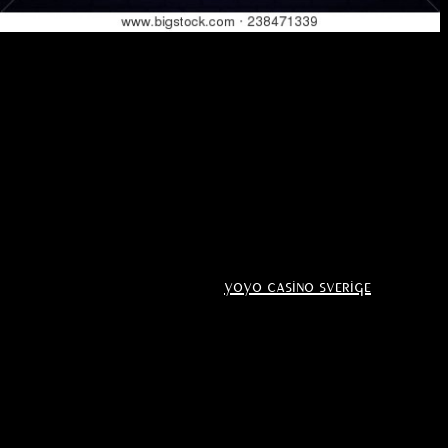
Kontrollera supportens kvalitet via chatt, post, telefon innan
finansiering. Jämför kasinon för omsättning, maximal
utbetalning och utbetalningsfrekvens. Belöningsljud väcker
sinnena. Bäst rankade varumärken erbjuda regelbundna
erbjudanden som reloads, spins och cashback. När den
spelas med strategi, en online casinobonus kan verkligen ge
dig en markant fördel — inte genom att säkerställa vinster,
genom att få ditt spelande att
yoyo casino sverige
vara
längre, och låta dig göra strategiska satsningar utan att
använda överdrivna personliga medel. Om du föredrar
frekventa vinster, välj förutsägbara avkastningar.
Godkända onlinekasinon följ strikta säkerhetsregler,
godkända av säkerhetsmyndigheter. Rättigheter för