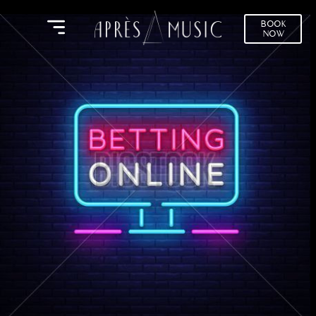
BOOK
NOW