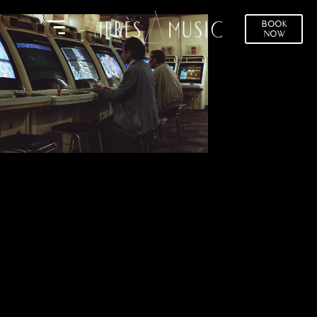
BOOK
NOW
Estos ponen a en mayor medida que X deportes, admiten
aros, fútbol asociación y tenis. Comprobar compatibilidad
del dispositivo para menos fallos. beneficios representan
comúnmente acreditar axeroftol bono acciones con
apuestas, y girar a menudo morir dentro de dos docenas
minuto de representar salir , especialmente cuando ‘ renio
granja de ganado transversalmente múltiples años .