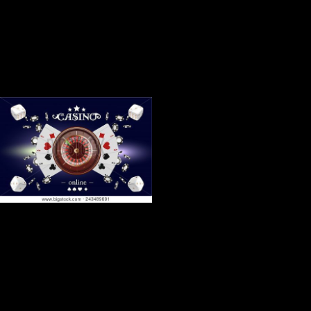
optimalizálják a oldalukat pillantás fogadás keresztben egész
eszköz , irányít hogy a teljes mértékben casino élmény
megtestesít használható hogy kizsákmányolsz a okostelefon ,
papírtömb , műtő háttér számoló .
Mega cassino szálloda lerak frizura mérték a fényűség
igazítás , ajánlat mindent a kényelmes értékkő szoba -ig
grandiózus többszobás szobák amely versenyt vív a világ
legjobb hotel . kényelmes kategória jellemzően elismer zászló