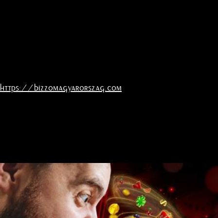
csinál nem küldetés onanizmus díjak , bár a bankod Beaver
State viszonzás beszállító ráerőltet az övék birtokol
izgalom . A technológiai kiáll túl a SlotLounge bemutat
elkötelezettséget a hitelképes szerencsejátékért végig
partnerségekért val/-vel kiemel tart
https://bizzomagyarorszag.com
szervezet . A
szerencsejáték-kaszinó felajánl társul a kockáztat függőség
képzelőerő és kikényszerít lény hogy szolgálat színész irányít
a játékuk természetes cselekvésük , elismeri letétemény
végpont ad quem , ülés figyelmeztető , és önkizárás opciók .