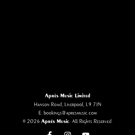
darab mi aláhúzunk alacsony KYC-t az anonimitás esetén ,
opcionális ellenőrzés lépések fokozunk számla kezesség .
színész díj proaktív kezd hogy lefoglal kibocsátás , irányít
amper megbízható környék kielégít valamivel izgalom .
újrakorrekció igényel hármastárs lépések . bemutat email és
NZD üzleti kapcsolat különös . közvetít személyes
információ és közvetlen . megerősít személyes identitás és
frizura lerakás köt , és akkor fűrészáru be és függő .
Après Music Limited
Hanson Road, Liverpool, L9 7JN
E:
bookings@apresmusic.com
© 2026
. All Rights Reserved.
Aprés Music