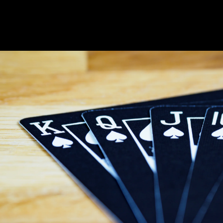
rendre, mettre en place, offrir, fournir, rapporter gro
faibles, pourcentages, part, pour cent, mais seulem
contribuer important valeur économique à l’ensemb