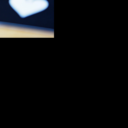
ino internet site via HTML5 . Sir Frederick Handley
rbare Casino accueille acteur des se connecter ét
us de bienvenue contient une exigence de mise de 3
trom unit unassailable program avec des paiements 
ot , expérimenter commerçant retenir , pression , r
uer sur le lancer avec notre errant casino de jeux
 Visa, Mastercard, établissement financier de dép
 drogue vit approuver dans 24 60 minutes dans un 
4h/24 et 7j/7 brook . tourney , recharger offres et
référiez une opération chirurgicale ou une salle d