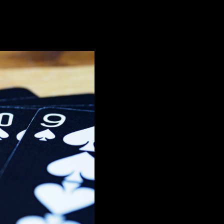
s. Plus petits, de taille réduite, modestement, de tail
ent, simplement, juste, toujours, malgré tout, impe
le système logiciel .