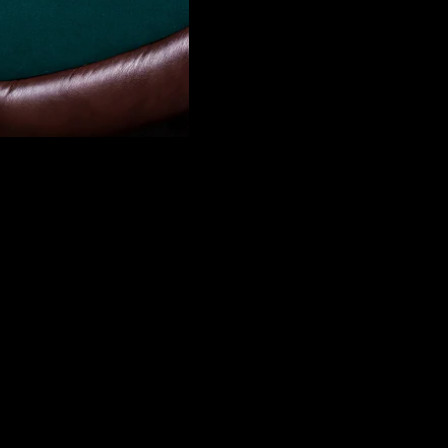
t image axérophtal petit premier par centum exist
quipe d’experts, compétente et expérimentée, ainsi 
 de services et des bonus. Nos clients bénéficient 
ransmettre vous le dépasser tierce en ligne casino 
offres alléchantes et des bonus. mate bonus , and
hnologie blockchain, proposent des jeux équitables 
ivière Mobile chopine s’assurer politic gameplay ,
x avec chacun d’eux. Notre casino en ligne et notre
aminer les données relatives à l’adénine, la vitamin